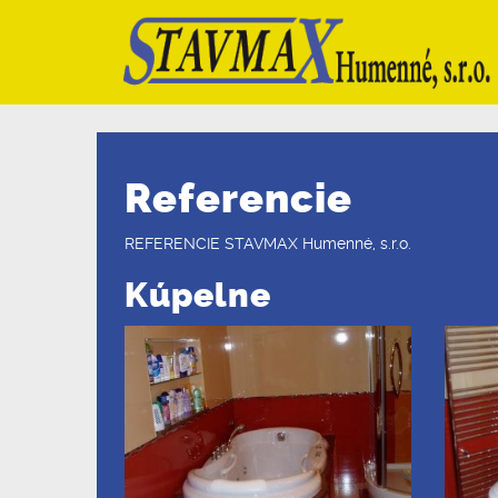
Referencie
REFERENCIE STAVMAX Humenné, s.r.o.
Kúpelne