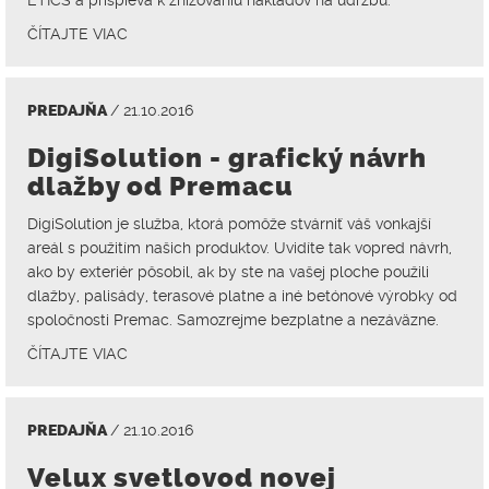
ETICS a prispieva k znižovaniu nákladov na údržbu.
ČÍTAJTE VIAC
PREDAJŇA
/ 21.10.2016
DigiSolution - grafický návrh
dlažby od Premacu
DigiSolution je služba, ktorá pomôže stvárniť váš vonkajší
areál s použitím našich produktov. Uvidíte tak vopred návrh,
ako by exteriér pôsobil, ak by ste na vašej ploche použili
dlažby, palisády, terasové platne a iné betónové výrobky od
spoločnosti Premac. Samozrejme bezplatne a nezáväzne.
ČÍTAJTE VIAC
PREDAJŇA
/ 21.10.2016
Velux svetlovod novej