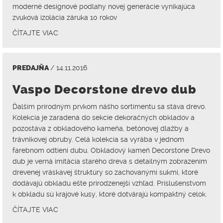
moderné designové podlahy novej generácie vynikajúca
zvuková izolácia záruka 10 rokov
ČÍTAJTE VIAC
PREDAJŇA
/ 14.11.2016
Vaspo Decorstone drevo dub
Ďalším prírodným prvkom nášho sortimentu sa stáva drevo.
Kolekcia je zaradená do sekcie dekoračných obkladov a
pozostáva z obkladového kameňa, betónovej dlažby a
trávnikovej obruby. Celá kolekcia sa vyrába v jednom
farebnom odtieni dubu. Obkladový kameň Decorstone Drevo
dub je verná imitácia starého dreva s detailným zobrazením
drevenej vráskavej štruktúry so zachovanými sukmi, ktoré
dodávajú obkladu ešte prirodzenejší vzhľad. Príslušenstvom
k obkladu sú krajové kusy, ktoré dotvárajú kompaktný celok.
ČÍTAJTE VIAC