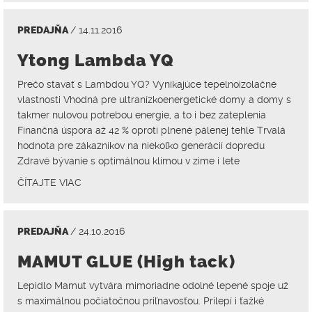
PREDAJŇA
/ 14.11.2016
Ytong Lambda YQ
Prečo stavať s Lambdou YQ? Vynikajúce tepelnoizolačné
vlastnosti Vhodná pre ultranízkoenergetické domy a domy s
takmer nulovou potrebou energie, a to i bez zateplenia
Finančná úspora až 42 % oproti plnené pálenej tehle Trvalá
hodnota pre zákazníkov na niekoľko generácií dopredu
Zdravé bývanie s optimálnou klímou v zime i lete
ČÍTAJTE VIAC
PREDAJŇA
/ 24.10.2016
MAMUT GLUE (High tack)
Lepidlo Mamut vytvára mimoriadne odolné lepené spoje už
s maximálnou počiatočnou priľnavosťou. Prilepí i ťažké