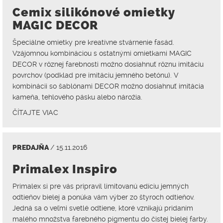
Cemix silikónové omietky
MAGIC DECOR
Špeciálne omietky pre kreatívne stvárnenie fasád.
Vzájomnou kombináciou s ostatnými omietkami MAGIC
DECOR v rôznej farebnosti možno dosiahnuť rôznu imitáciu
povrchov (podklad pre imitáciu jemného betónu). V
kombinácii so šablónami DECOR možno dosiahnuť imitácia
kameňa, tehlového pásku alebo nárožia.
ČÍTAJTE VIAC
PREDAJŇA
/ 15.11.2016
Primalex Inspiro
Primalex si pre vás pripravil limitovanú edíciu jemných
odtieňov bielej a ponúka vám výber zo štyroch odtieňov.
Jedná sa o veľmi svetlé odtiene, ktoré vznikajú pridaním
malého množstva farebného pigmentu do čistej bielej farby.