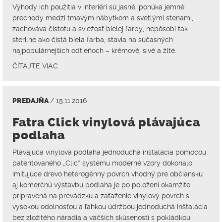
Výhody ich použitia v interiéri sú jasné: ponúka jemné
prechody medzi tmavým nábytkom a svetlými stenami,
zachováva čistotu a sviežosť bielej farby, nepôsobí tak
sterilne ako čistá biela farba, stavia na súčasných
najpopulárnejších odtieňoch – krémové, sivé a žlté.
ČÍTAJTE VIAC
PREDAJŇA
/ 15.11.2016
Fatra Click vinylová plávajúca
podlaha
Plávajúca vinylová podlaha jednoduchá inštalácia pomocou
patentovaného „Clic“ systému moderné vzory dokonalo
imitujúce drevo heterogénny povrch vhodný pre občiansku
aj komerčnú výstavbu podlaha je po položení okamžite
pripravená na prevádzku a zaťaženie vinylový povrch s
vysokou odolnosťou a ľahkou údržbou jednoduchá inštalácia
bez zložitého náradia a väčších skúseností s pokládkou