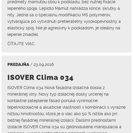
predmety mamuťou silou k podkladu, bez nutnej fixácie
lepeného spoja. Lepidlo Mamut nahrádza klince, skrutky a
nity. Jedná sa o špeciálnu modifikáciu MS polymérov,
vytvárajúca po vytvrdnutí pretierateľný vysokopevnostný a
elastický spoj. Nie je agresívny k podkladom, je ideálny na
lepenie zrkadiel.
ČÍTAJTE VIAC
PREDAJŇA
/ 23.09.2016
ISOVER Clima 034
ISOVER Clima 034 Nová fasádna izolačná doska z
minerálnej vlny. Nový typ izolačnej dosky určenej na
kontaktné zateplenie fasád ponúka výnimočné
tepelnoizolačné a akustické vlastnosti v kombinácii s výrazne
nižšou hmotnosťou, ktorá je o viac ako 50 % nižšia ako pri
bežnej fasádnej minerálnej izolácii. Ďalšími prednosťami
izolácie ISOVER Clima 034 sú zjednodušená manipulácia a