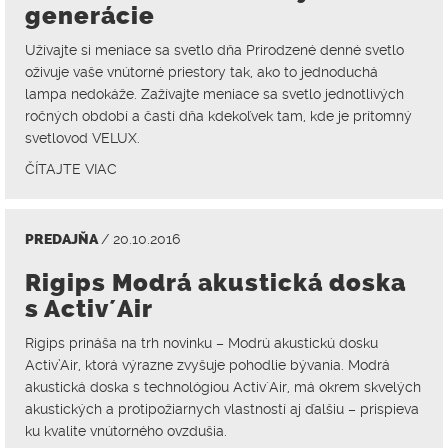
generácie
Užívajte si meniace sa svetlo dňa Prirodzené denné svetlo
oživuje vaše vnútorné priestory tak, ako to jednoduchá
lampa nedokáže. Zažívajte meniace sa svetlo jednotlivých
ročných období a častí dňa kdekoľvek tam, kde je prítomný
svetlovod VELUX.
ČÍTAJTE VIAC
PREDAJŇA
/ 20.10.2016
Rigips Modrá akustická doska
s Activ´Air
Rigips prináša na trh novinku – Modrú akustickú dosku
Activ’Air, ktorá výrazne zvyšuje pohodlie bývania. Modrá
akustická doska s technológiou Activ´Air, má okrem skvelých
akustických a protipožiarnych vlastností aj ďalšiu – prispieva
ku kvalite vnútorného ovzdušia.