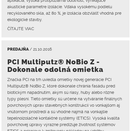
aplikácia, vysoká protipožiarna odolnosť, vynikajúce
akustické parametre izolácie. Vďaka vysokému podielu
recyklovaného skla, až 80 %, je izolácia obzvlášť vhodná pre
ekologické stavby.
ČÍTAJTE VIAC
PREDAJŇA
/ 21.10.2016
PCI Multiputz® NoBio Z -
Dokonale odolná omietka
Značka PCI na trh uviedla omietky novej generácie PCI
Multiputz® NoBio Z, ktoré dokonale chránia fasádu pred
biotickým napadnutím, akým sú riasy, huby alebo rôzne
typy plesní. Tieto omietky sú určené na vytváranie finálnych
povrchových úprav stavebných konštrukcií vo vonkajšom aj
vnútornom prostredí a sú vhodné najmä na vonkajšie
tepelnoizolačné kontaktné systémy (ETICS). Vysoká kvalita
povrchovej úpravy výrazne predlžuje životnosť systémov