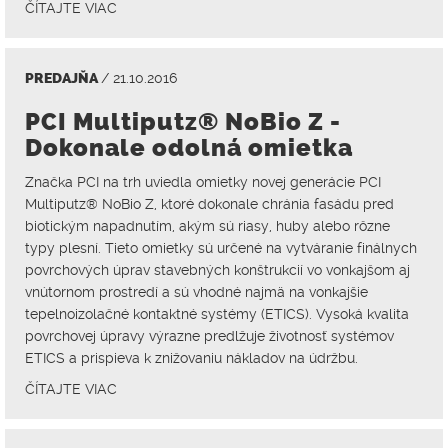
ČÍTAJTE VIAC
PREDAJŇA
/ 21.10.2016
PCI Multiputz® NoBio Z -
Dokonale odolná omietka
Značka PCI na trh uviedla omietky novej generácie PCI
Multiputz® NoBio Z, ktoré dokonale chránia fasádu pred
biotickým napadnutím, akým sú riasy, huby alebo rôzne
typy plesní. Tieto omietky sú určené na vytváranie finálnych
povrchových úprav stavebných konštrukcií vo vonkajšom aj
vnútornom prostredí a sú vhodné najmä na vonkajšie
tepelnoizolačné kontaktné systémy (ETICS). Vysoká kvalita
povrchovej úpravy výrazne predlžuje životnosť systémov
ETICS a prispieva k znižovaniu nákladov na údržbu.
ČÍTAJTE VIAC