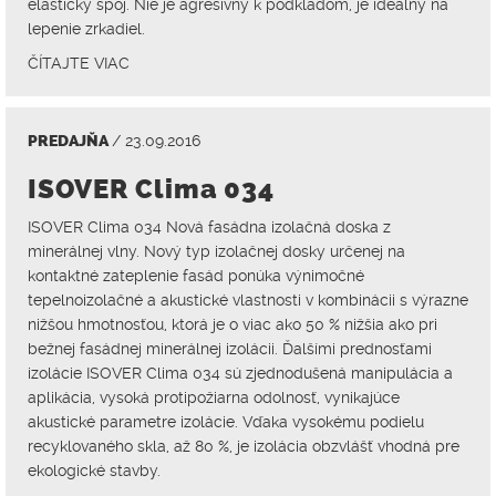
elastický spoj. Nie je agresívny k podkladom, je ideálny na
lepenie zrkadiel.
ČÍTAJTE VIAC
PREDAJŇA
/ 23.09.2016
ISOVER Clima 034
ISOVER Clima 034 Nová fasádna izolačná doska z
minerálnej vlny. Nový typ izolačnej dosky určenej na
kontaktné zateplenie fasád ponúka výnimočné
tepelnoizolačné a akustické vlastnosti v kombinácii s výrazne
nižšou hmotnosťou, ktorá je o viac ako 50 % nižšia ako pri
bežnej fasádnej minerálnej izolácii. Ďalšími prednosťami
izolácie ISOVER Clima 034 sú zjednodušená manipulácia a
aplikácia, vysoká protipožiarna odolnosť, vynikajúce
akustické parametre izolácie. Vďaka vysokému podielu
recyklovaného skla, až 80 %, je izolácia obzvlášť vhodná pre
ekologické stavby.