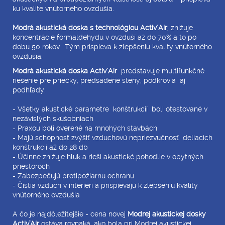
ku kvalite vnútorného ovzdušia.
Modrá akustická doska s technológiou Activ´Air
, znižuje
koncentrácie formaldehydu v ovzduší až do 70% a to po
dobu 50 rokov. Tým prispieva k zlepšeniu kvality vnútorného
ovzdušia.
Modrá akustická doska Activ´Air
predstavuje multifunkčné
riešenie pre priečky, predsadené steny, podkrovia aj
podhľady:
- Všetky akustické parametre konštrukcií boli otestované v
nezávislých skúšobniach
- Praxou boli overené na mnohých stavbách
- Majú schopnosť zvýšiť vzduchovú nepriezvučnosť deliacich
konštrukcií až do 28 db
- Účinne znižuje hluk a rieši akustické pohodlie v obytných
priestoroch
- Zabezpečujú protipožiarnu ochranu
- Čistia vzduch v interiéri a prispievajú k zlepšeniu kvality
vnútorného ovzdušia
A čo je najdôležitejšie - cena novej
Modrej akustickej dosky
Activ’Air
ostáva rovnaká, ako bola pri Modrej akustickej