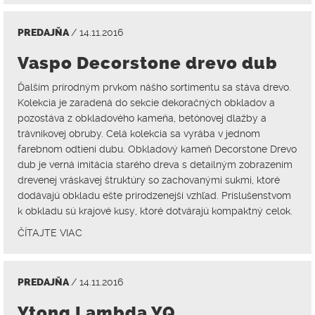
PREDAJŇA
/ 14.11.2016
Vaspo Decorstone drevo dub
Ďalším prírodným prvkom nášho sortimentu sa stáva drevo.
Kolekcia je zaradená do sekcie dekoračných obkladov a
pozostáva z obkladového kameňa, betónovej dlažby a
trávnikovej obruby. Celá kolekcia sa vyrába v jednom
farebnom odtieni dubu. Obkladový kameň Decorstone Drevo
dub je verná imitácia starého dreva s detailným zobrazením
drevenej vráskavej štruktúry so zachovanými sukmi, ktoré
dodávajú obkladu ešte prirodzenejší vzhľad. Príslušenstvom
k obkladu sú krajové kusy, ktoré dotvárajú kompaktný celok.
ČÍTAJTE VIAC
PREDAJŇA
/ 14.11.2016
Ytong Lambda YQ