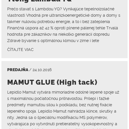
Prečo stavať s Lambdou YQ? Vynikajúce tepelnoizolačné
vlastnosti Vhodná pre ultranízkoenergetické domy a domy s
takmer nulovou potrebou energie, a to i bez zateplenia
Finančná úspora až 42 % oproti plnené pálenej tehle Trvalá
hodnota pre zákazníkov na niekoľko generácií dopredu
Zdravé bývanie s optimálnou klímou v zime i lete
ČÍTAJTE VIAC
PREDAJŇA
/ 24.10.2016
MAMUT GLUE (High tack)
Lepidlo Mamut vytvára mimoriadne odolné lepené spoje už
s maximálnou počiatočnou priľnavosťou. Prilepí i ťažké
predmety mamuťou silou k podkladu, bez nutnej fixácie
lepeného spoja. Lepidlo Mamut nahrádza klince, skrutky a
nity. Jedná sa o špeciálnu modifikáciu MS polymérov,
vytvárajúca po vytvrdnutí pretierateľný vysokopevnostný a