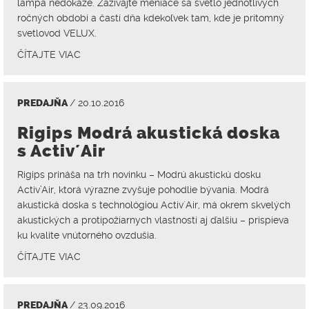
lampa nedokáže. Zažívajte meniace sa svetlo jednotlivých
ročných období a častí dňa kdekoľvek tam, kde je prítomný
svetlovod VELUX.
ČÍTAJTE VIAC
PREDAJŇA
/ 20.10.2016
Rigips Modrá akustická doska
s Activ´Air
Rigips prináša na trh novinku – Modrú akustickú dosku
Activ’Air, ktorá výrazne zvyšuje pohodlie bývania. Modrá
akustická doska s technológiou Activ´Air, má okrem skvelých
akustických a protipožiarnych vlastností aj ďalšiu – prispieva
ku kvalite vnútorného ovzdušia.
ČÍTAJTE VIAC
PREDAJŇA
/ 23.09.2016