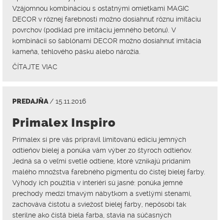
Vzájomnou kombináciou s ostatnými omietkami MAGIC
DECOR v rôznej farebnosti možno dosiahnuť rôznu imitáciu
povrchov (podklad pre imitáciu jemného betónu). V
kombinácii so šablónami DECOR možno dosiahnuť imitácia
kameňa, tehlového pásku alebo nárožia.
ČÍTAJTE VIAC
PREDAJŇA
/ 15.11.2016
Primalex Inspiro
Primalex si pre vás pripravil limitovanú edíciu jemných
odtieňov bielej a ponúka vám výber zo štyroch odtieňov.
Jedná sa o veľmi svetlé odtiene, ktoré vznikajú pridaním
malého množstva farebného pigmentu do čistej bielej farby.
Výhody ich použitia v interiéri sú jasné: ponúka jemné
prechody medzi tmavým nábytkom a svetlými stenami,
zachováva čistotu a sviežosť bielej farby, nepôsobí tak
sterilne ako čistá biela farba, stavia na súčasných