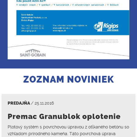
ZOZNAM NOVINIEK
PREDAJŇA
/ 25.11.2016
Premac Granublok oplotenie
Plotový systém s povrchovou úpravou z otĺkaného betónu so
vzhľadom prírodného kameňa. Táto povrchová úprava