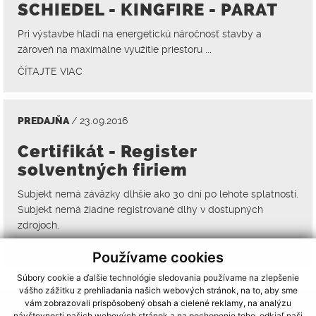
SCHIEDEL - KINGFIRE - PARAT
Pri výstavbe hľadí na energetickú náročnosť stavby a
zároveň na maximálne využitie priestoru ...
ČÍTAJTE VIAC
PREDAJŇA
/ 23.09.2016
Certifikát - Register
solventných firiem
Subjekt nemá záväzky dlhšie ako 30 dní po lehote splatnosti.
Subjekt nemá žiadne registrované dlhy v dostupných
zdrojoch.
ČÍTAJTE VIAC
Používame cookies
Súbory cookie a ďalšie technológie sledovania používame na zlepšenie
vášho zážitku z prehliadania našich webových stránok, na to, aby sme
vám zobrazovali prispôsobený obsah a cielené reklamy, na analýzu
návštevnosti našich webových stránok a na pochopenie toho, odkiaľ naši