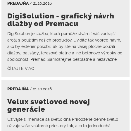
PREDAJŇA
/ 21.10.2016
DigiSolution - grafický návrh
dlažby od Premacu
DigiSolution je služba, ktorá pomôže stvárniť váš vonkajší
areál s použitím našich produktov. Uvidíte tak vopred návrh,
ako by exteriér pôsobil, ak by ste na vašej ploche použili
dlažby, palisády, terasové platne a iné betónové výrobky od
spoločnosti Premac. Samozrejme bezplatne a nezáväzne.
ČÍTAJTE VIAC
PREDAJŇA
/ 21.10.2016
Velux svetlovod novej
generácie
Užívajte si meniace sa svetlo dňa Prirodzené denné svetlo
oživuje vaše vnútorné priestory tak, ako to jednoduchá