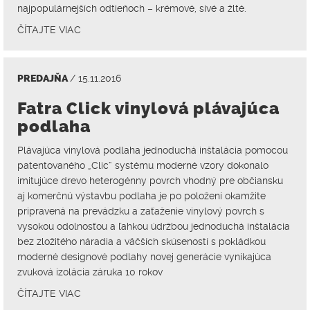
najpopulárnejších odtieňoch – krémové, sivé a žlté.
ČÍTAJTE VIAC
PREDAJŇA
/ 15.11.2016
Fatra Click vinylová plávajúca
podlaha
Plávajúca vinylová podlaha jednoduchá inštalácia pomocou
patentovaného „Clic“ systému moderné vzory dokonalo
imitujúce drevo heterogénny povrch vhodný pre občiansku
aj komerčnú výstavbu podlaha je po položení okamžite
pripravená na prevádzku a zaťaženie vinylový povrch s
vysokou odolnosťou a ľahkou údržbou jednoduchá inštalácia
bez zložitého náradia a väčších skúseností s pokládkou
moderné designové podlahy novej generácie vynikajúca
zvuková izolácia záruka 10 rokov
ČÍTAJTE VIAC